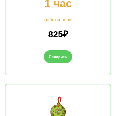
1 час
работы няни
825₽
Подарить