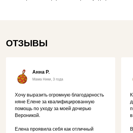
ОТЗЫВЫ
Анна Р.
Мама Ники, 3 года
Хочу выразить огромную благодарность
К
няне Елене за квалифицированную
д
помощь по уходу за моей дочерью
п
Вероникой.
в
Елена проявила себя как отличный
В