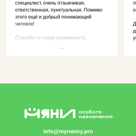
специалист, очень отзывчивая,
л
ответственная, пунктуальная. Помимо
о
этого ещё и добрый понимающий
человек!
Д
д
Спасибо за такую возможность
у
расширить горизонты своих
возможностей.
info@mynanny.pro